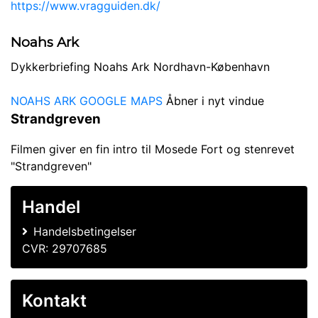
https://www.vragguiden.dk/
Noahs Ark
Dykkerbriefing Noahs Ark Nordhavn-København
NOAHS ARK GOOGLE MAPS
Åbner i nyt vindue
Strandgreven
Filmen giver en fin intro til Mosede Fort og stenrevet
"Strandgreven"
Handel
Handelsbetingelser
CVR: 29707685
Kontakt