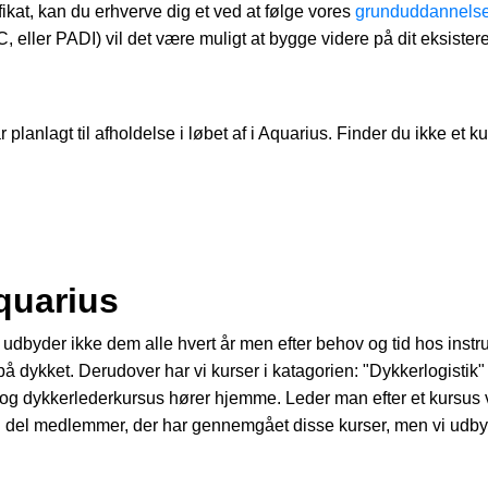
ikat, kan du erhverve dig et ved at følge vores
grunduddannels
ller PADI) vil det være muligt at bygge videre på dit eksiste
planlagt til afholdelse i løbet af i Aquarius. Finder du ikke et k
quarius
dbyder ikke dem alle hvert år men efter behov og tid hos instruk
dykket. Derudover har vi kurser i katagorien: "Dykkerlogistik" dvs
us og dykkerlederkursus hører hjemme. Leder man efter et kursus v
en del medlemmer, der har gennemgået disse kurser, men vi udby