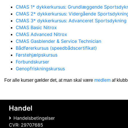
CMAS 1* dykkerkursus: Grundlæggende Sportsdyk
CMAS 2* dykkerkursus: Vidergående Sportsdyknin
CMAS 3* dykkerkursus: Advanceret Sportsdykning
CMAS Basic Nitrox
CMAS Advanced Nitrox
CMAS Gasblender & Service Technician
Bådførerkursus (speedbådscertifikat)
Førstehjælpskursus
Forbundskurser
Genopfriskningskursus
For alle kurser gælder det, at man skal være
medlem
af klubb
Handel
Handelsbetingelser
CVR: 29707685