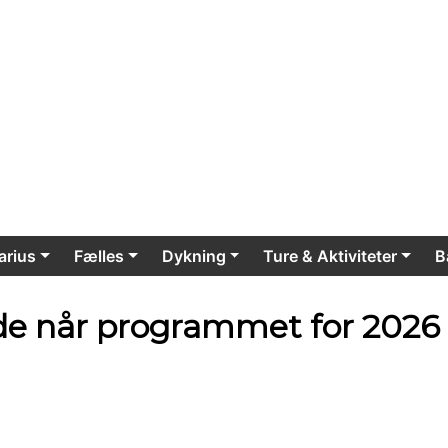
Sportsdykkerklubben Aquari
rius
Fælles
Dykning
Ture & Aktiviteter
B
e når programmet for 2026 bl