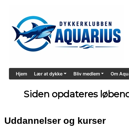
Hjem
Lær at dykke
Bliv medlem
Om Aqua
Siden opdateres løbend
Uddannelser og kurser