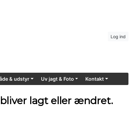
us
Log ind
åde & udstyr
Uv jagt & Foto
Kontakt
iver lagt eller ændret.