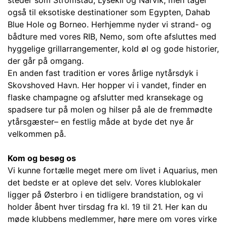
steder som Strömstad, Lysekil og Narvik, men tager
også til eksotiske destinationer som Egypten, Dahab
Blue Hole og Borneo. Herhjemme nyder vi strand- og
bådture med vores RIB, Nemo, som ofte afsluttes med
hyggelige grillarrangementer, kold øl og gode historier,
der går på omgang.
En anden fast tradition er vores årlige nytårsdyk i
Skovshoved Havn. Her hopper vi i vandet, finder en
flaske champagne og afslutter med kransekage og
spadsere tur på molen og hilser på ale de fremmødte
ytårsgæster– en festlig måde at byde det nye år
velkommen på.
Kom og besøg os
Vi kunne fortælle meget mere om livet i Aquarius, men
det bedste er at opleve det selv. Vores klublokaler
ligger på Østerbro i en tidligere brandstation, og vi
holder åbent hver tirsdag fra kl. 19 til 21. Her kan du
møde klubbens medlemmer, høre mere om vores virke